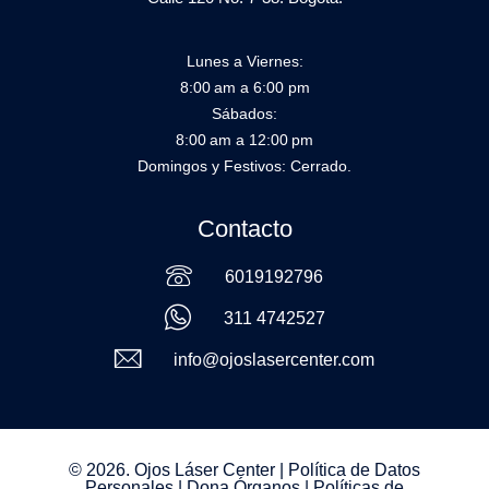
Lunes a Viernes:
8:00 am a 6:00 pm
Sábados:
8:00 am a 12:00 pm
Domingos y Festivos: Cerrado.
Contacto
6019192796
311 4742527
info@ojoslasercenter.com
© 2026. Ojos Láser Center |
Política de Datos
Personales
|
Dona Órganos
|
Políticas de