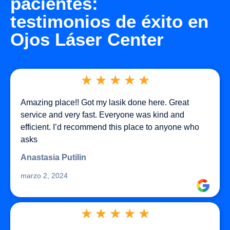
pacientes:
testimonios de éxito en
Ojos Láser Center
★
★
★
★
★
Amazing place!! Got my lasik done here. Great
service and very fast. Everyone was kind and
efficient. I’d recommend this place to anyone who
asks
Anastasia Putilin
marzo 2, 2024
★
★
★
★
★